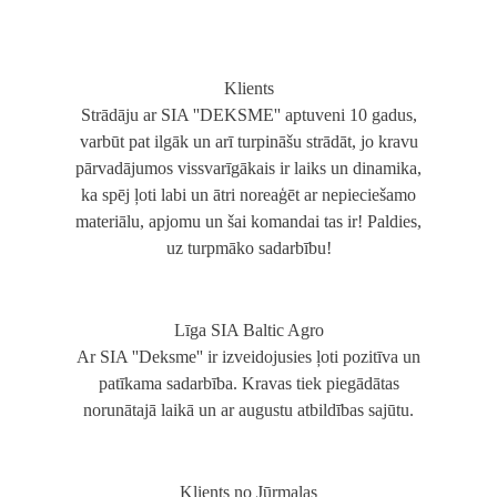
Klients
Strādāju ar SIA ''DEKSME'' aptuveni 10 gadus,
varbūt pat ilgāk un arī turpināšu strādāt, jo kravu
pārvadājumos vissvarīgākais ir laiks un dinamika,
ka spēj ļoti labi un ātri noreaģēt ar nepieciešamo
materiālu, apjomu un šai komandai tas ir! Paldies,
uz turpmāko sadarbību!
Līga SIA Baltic Agro
Ar SIA ''Deksme'' ir izveidojusies ļoti pozitīva un
patīkama sadarbība. Kravas tiek piegādātas
norunātajā laikā un ar augustu atbildības sajūtu.
Klients no Jūrmalas