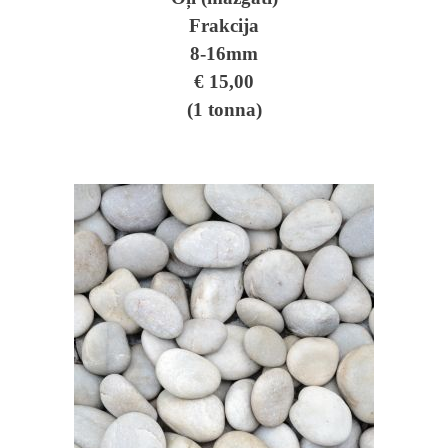
Frakcija
8-16mm
€ 15,00
(1 tonna)