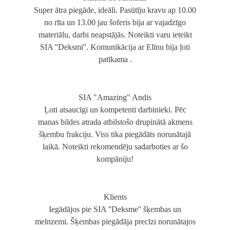
Super ātra piegāde, ideāli. Pasūtīju kravu ap 10.00
no rīta un 13.00 jau šoferis bija ar vajadzīgo
materiālu, darbi neapstājās. Noteikti varu ieteikt
SIA ''Deksmi''. Komunikācija ar Elīnu bija ļoti
patīkama .
SIA "Amazing" Andis
Ļoti atsaucīgi un kompetenti darbinieki. Pēc
manas bildes atrada atbilstošo drupinātā akmens
šķembu frakciju. Viss tika piegādāts norunātajā
laikā. Noteikti rekomendēju sadarboties ar šo
kompāniju!
Klients
Iegādājos pie SIA ''Deksme'' šķembas un
melnzemi. Šķembas piegādāja precīzi norunātajos