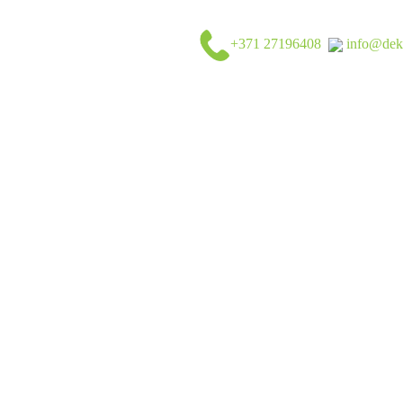
+371 27196408
info@dek